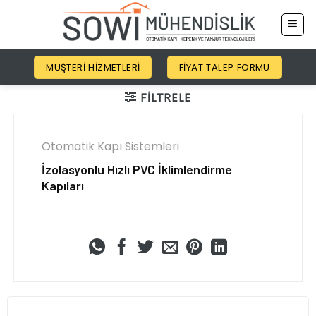
İçeriğe
atla
MÜŞTERI HIZMETLERI
FIYAT TALEP FORMU
FILTRELE
Otomatik Kapı Sistemleri
İzolasyonlu Hızlı PVC İklimlendirme
Kapıları