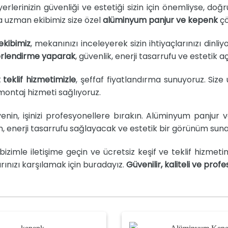
yerlerinizin güvenliği ve estetiği sizin için önemliyse, doğr
a uzman ekibimiz size özel
alüminyum panjur ve kepenk
çö
kibimiz
, mekanınızı inceleyerek sizin ihtiyaçlarınızı dinli
rlendirme yaparak
, güvenlik, enerji tasarrufu ve estetik 
 teklif hizmetimizle
, şeffaf fiyatlandırma sunuyoruz. Size u
r montaj hizmeti sağlıyoruz.
enin, işinizi profesyonellere bırakın. Alüminyum panjur v
, enerji tasarrufu sağlayacak ve estetik bir görünüm suna
izimle iletişime geçin ve ücretsiz keşif ve teklif hizmet
arınızı karşılamak için buradayız.
Güvenilir, kaliteli ve profe