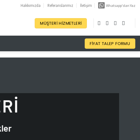
Hakkımızda
Referanslarımız
İletişim
Whatsapp'dan Yaz
MÜŞTERI HIZMETLERI
FIYAT TALEP FORMU
RI
ler