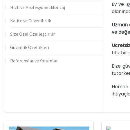
Ev ve iş
Hızlı ve Profesyonel Montaj
alanınd
Kalite ve Güvenilirlik
Uzman e
ve değe
Size Özel Özelleştirilir
Ücretsiz
Güvenlik Özellikleri
titiz bi
Referanslar ve Yorumlar
Bize güv
tutarken
Hemen b
ihtiyaçl