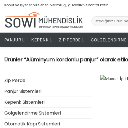
İçeriğe
Konut ve işyerlerinize enerji verimliliği, güvenlik ve konfor katın
atla
Ara:
PANJUR
KEPENK
ZIP PERDE
GÖLGELENDIRME
Ürünler “Alüminyum kordonlu panjur” olarak etik
Zip Perde
Panjur Sistemleri
Kepenk Sistemleri
Gölgelendirme Sistemleri
Otomatik Kapı Sistemleri