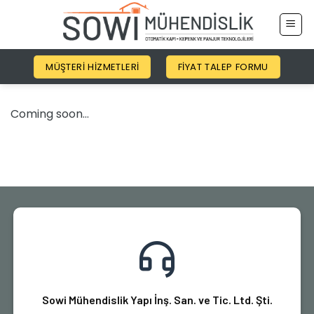
İçeriğe
atla
MÜŞTERI HIZMETLERI
FIYAT TALEP FORMU
Coming soon…
Sowi Mühendislik Yapı İnş. San. ve Tic. Ltd. Şti.